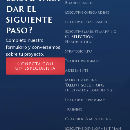
Board search
dar el
Executive onboarding
siguiente
Leadership assessment
paso?
Executive market mapping
CL Selection
Completa nuestro
Headhunting
formulario y conversemos
Strategic RPO
sobre tu proyecto.
Trainee programs
Conecta con
un especialista
Assessments
Market mapping
Talent solutions
HR Strategy Consulting
Leadership program
Training
Coaching & mentoring
Executive development plan