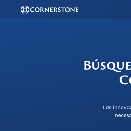
Búsque
C
Las innova
necesa