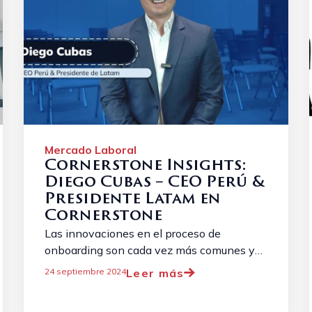
Mercado Laboral
Cornerstone Insights:
Diego Cubas – CEO Perú &
Presidente Latam en
Cornerstone
Las innovaciones en el proceso de
onboarding son cada vez más comunes y
necesarias debido a la evolución constante
Leer más
24 septiembre 2024
del panorama laboral. ...