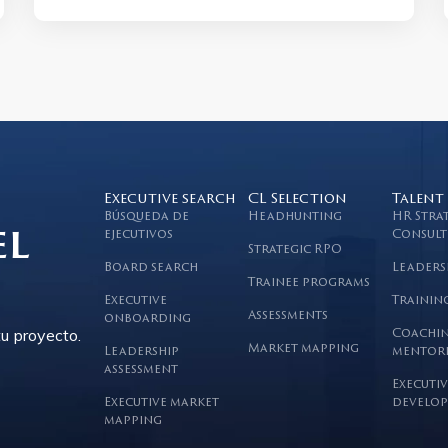
Executive search
CL Selection
Talent
Búsqueda de
Headhunting
HR Stra
el
ejecutivos
Consult
Strategic RPO
Board search
Leaders
Trainee programs
Executive
Trainin
Assessments
onboarding
u proyecto.
Coachin
Market mapping
Leadership
mentor
assessment
Executiv
Executive market
develop
mapping