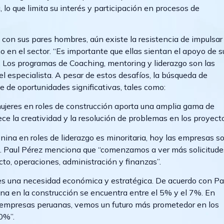
 lo que limita su interés y participación en procesos de
on sus pares hombres, aún existe la resistencia de impulsar
 en el sector. “Es importante que ellas sientan el apoyo de s
o. Los programas de Coaching, mentoring y liderazgo son las
el especialista. A pesar de estos desafíos, la búsqueda de
e de oportunidades significativas, tales como:
mujeres en roles de construcción aporta una amplia gama de
ece la creatividad y la resolución de problemas en los proyect
nina en roles de liderazgo es minoritaria, hoy las empresas s
e. Paul Pérez menciona que “comenzamos a ver más solicitude
to, operaciones, administración y finanzas”.
s una necesidad económica y estratégica. De acuerdo con Pa
ina en la construcción se encuentra entre el 5% y el 7%. En
as empresas peruanas, vemos un futuro más prometedor en los
0%”.