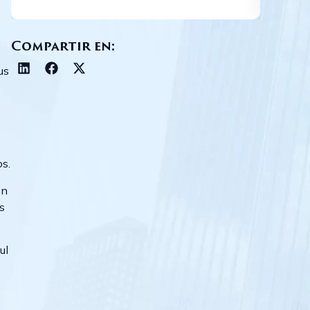
Compartir en:
us
os.
on
s
ul