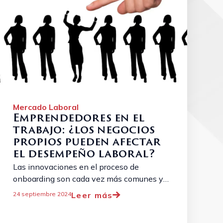
Mercado Laboral
Emprendedores en el
trabajo: ¿los negocios
propios pueden afectar
el desempeño laboral?
Las innovaciones en el proceso de
onboarding son cada vez más comunes y
necesarias debido a la evolución constante
Leer más
24 septiembre 2024
del panorama laboral. ...