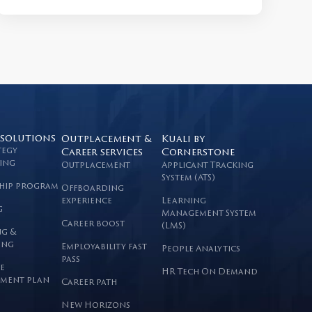
 solutions
Outplacement &
Kuali by
tegy
Career services
Cornerstone
ing
Outplacement
Applicant Tracking
System (ATS)
hip program
Offboarding
experience
Learning
g
Management System
Career boost
(LMS)
g &
ing
Employability fast
People Analytics
pass
e
HR Tech On Demand
ment plan
Career path
New Horizons