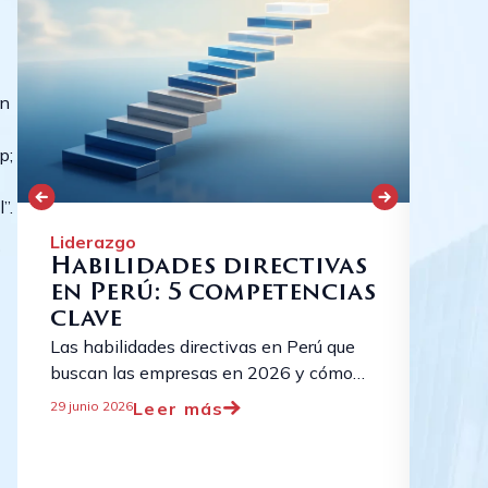
un
p;
”.
Liderazgo
Lide
o
Habilidades directivas
Car
en Perú: 5 competencias
cla
clave
or
vo
Las habilidades directivas en Perú que
buscan las empresas en 2026 y cómo
Board
desarrollarlas con el Leadership Program
miemb
Leer más
29 junio 2026
de Cornerstone. Conversemos. ...
realm
22 juni
de se
indepe