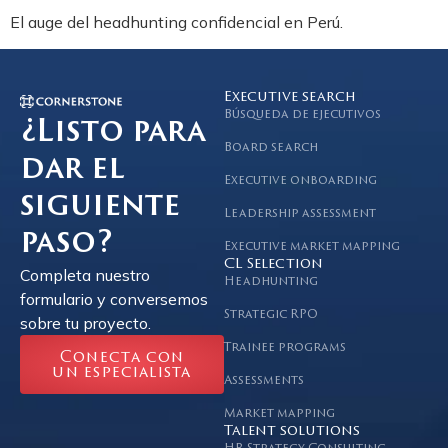
El auge del headhunting confidencial en Perú.
Executive search
Búsqueda de ejecutivos
¿Listo para
Board search
dar el
Executive onboarding
siguiente
Leadership assessment
paso?
Executive market mapping
CL Selection
Completa nuestro
Headhunting
formulario y conversemos
Strategic RPO
sobre tu proyecto.
Trainee programs
Conecta con
un especialista
Assessments
Market mapping
Talent solutions