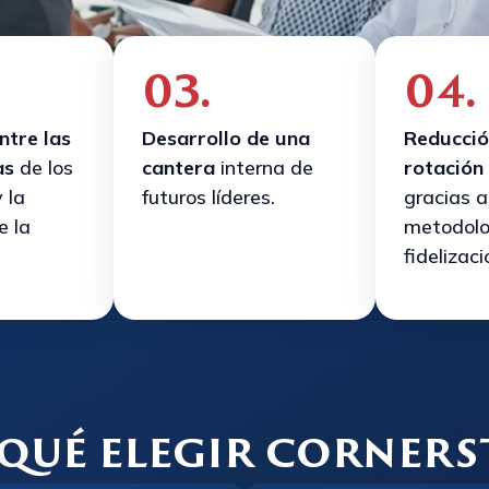
03.
04.
ntre las
Desarrollo de una
Reducció
as
de los
cantera
interna de
rotación
 la
futuros líderes.
gracias a
e la
metodolo
fidelizaci
qué elegir corner