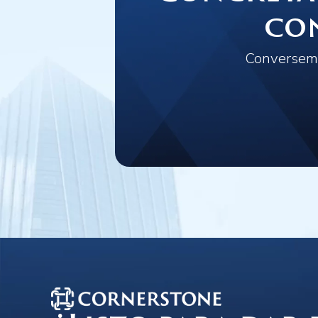
co
Conversemo