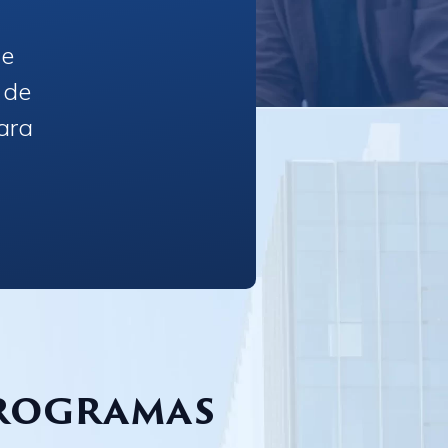
te
 de
ara
programas