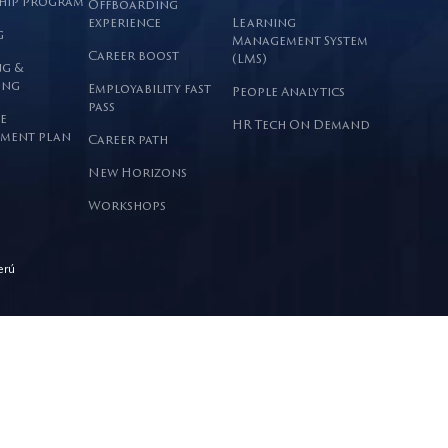
hip program
Offboarding
experience
Learning
g
Management System
Career boost
(LMS)
g &
ing
Employability fast
People Analytics
pass
e
HR Tech On Demand
ment plan
Career path
New Horizons
Workshops
erú