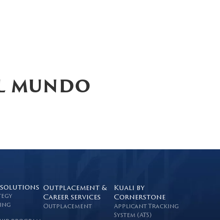
el mundo
 solutions
Outplacement &
Kuali by
tegy
Career services
Cornerstone
ing
Outplacement
Applicant Tracking
System (ATS)