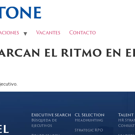
aciones
Vacantes
Contacto
arcan el ritmo en 
ecutivo.
Executive search
CL Selection
Talent
Búsqueda de
Headhunting
HR Stra
el
ejecutivos
Consult
Strategic RPO