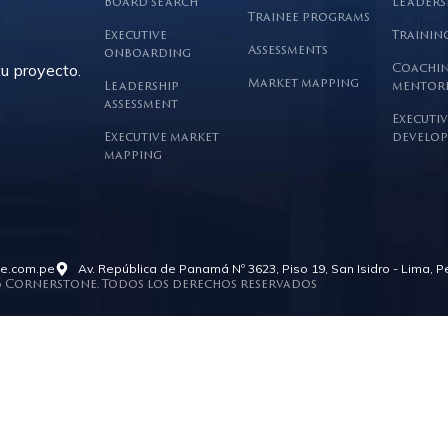
Board search
Leaders
Trainee programs
Executive
Trainin
Assessments
onboarding
u proyecto.
Coachin
Market mapping
Leadership
mentor
assessment
Executiv
Executive market
develop
mapping
ne.com.pe
Av. República de Panamá Nº 3623, Piso 19, San Isidro - Lima, P
6 Cornerstone. Todos los derechos reservados