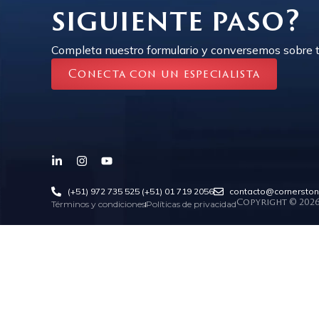
siguiente paso?
Completa nuestro formulario y conversemos sobre t
Conecta con un especialista
(+51) 972 735 525
(+51) 01 719 2056
contacto@cornersto
Términos y condiciones
Políticas de privacidad
Copyright © 202