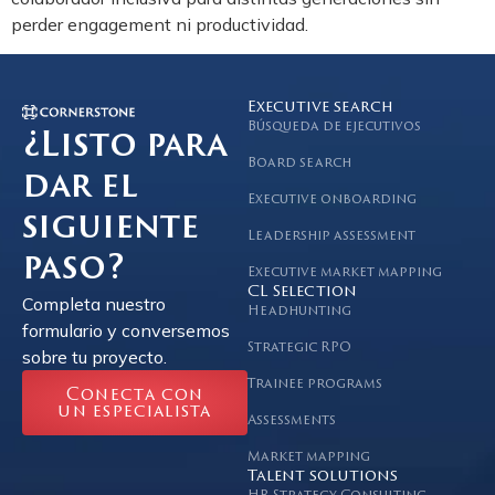
perder engagement ni productividad.
Executive search
Búsqueda de ejecutivos
¿Listo para
Board search
dar el
Executive onboarding
siguiente
Leadership assessment
paso?
Executive market mapping
CL Selection
Completa nuestro
Headhunting
formulario y conversemos
Strategic RPO
sobre tu proyecto.
Trainee programs
Conecta con
un especialista
Assessments
Market mapping
Talent solutions