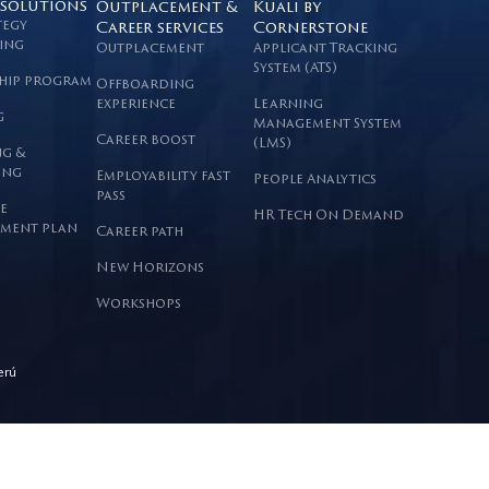
 solutions
Outplacement &
Kuali by
tegy
Career services
Cornerstone
ing
Outplacement
Applicant Tracking
System (ATS)
hip program
Offboarding
experience
Learning
g
Management System
Career boost
(LMS)
g &
ing
Employability fast
People Analytics
pass
e
HR Tech On Demand
ment plan
Career path
New Horizons
Workshops
erú