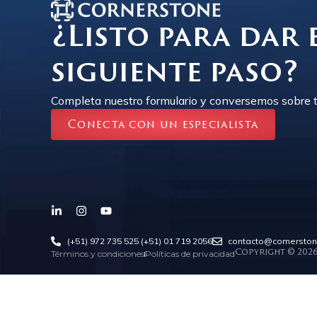
¿Listo para dar 
siguiente paso?
Completa nuestro formulario y conversemos sobre t
Conecta con un especialista
(+51) 972 735 525
(+51) 01 719 2056
contacto@cornersto
Términos y condiciones
Políticas de privacidad
Copyright © 202