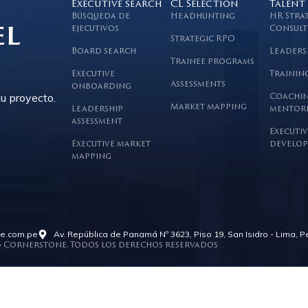
Executive search
CL Selection
Talent
Búsqueda de
Headhunting
HR Stra
el
ejecutivos
Consult
Strategic RPO
Board search
Leaders
Trainee programs
Executive
Trainin
Assessments
onboarding
u proyecto.
Coachin
Market mapping
Leadership
mentor
assessment
Executiv
Executive market
develop
mapping
ne.com.pe
Av. República de Panamá Nº 3623, Piso 19, San Isidro - Lima, P
6 Cornerstone. Todos los derechos reservados