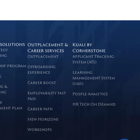
 solutions
Outplacement &
Kuali by
tegy
Career services
Cornerstone
ing
Outplacement
Applicant Tracking
System (ATS)
hip program
Offboarding
experience
Learning
g
Management System
Career boost
(LMS)
g &
ing
Employability fast
People Analytics
pass
e
HR Tech On Demand
ment plan
Career path
New Horizons
Workshops