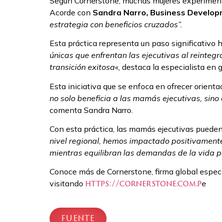
Según Cornerstone, muchas mujeres experimenta
Acorde con
Sandra Narro,
Business Develop
estrategia con beneficios cruzados”.
Esta práctica representa un paso significativo 
únicas que enfrentan las ejecutivas al reinte
transición exitosa
«, destaca la especialista en 
Esta iniciativa que se enfoca en ofrecer orient
no solo beneficia a las mamás ejecutivas, sino
comenta Sandra Narro.
Con esta práctica, las mamás ejecutivas pueden
nivel regional, hemos impactado positivamente
mientras equilibran las demandas de la vida p
Conoce más de Cornerstone, firma global especi
visitando
e
https://cornerstone.com.p
FUENTE