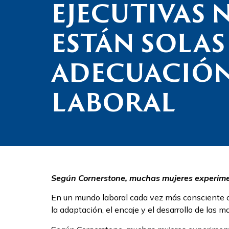
EJECUTIVAS 
ESTÁN SOLAS
ADECUACIÓ
LABORAL
Según Cornerstone, muchas mujeres experimen
En un mundo laboral cada vez más consciente co
la adaptación, el encaje y el desarrollo de las 