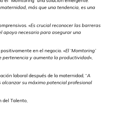
do el “Momtoring” una solución emergente.
 maternidad, más que una tendencia, es una
comprensivos. «
Es crucial reconocer las barreras
 el apoyo necesario para asegurar una
 positivamente en el negocio. «
El ‘Momtoring’
 de pertenencia y aumenta la productividad
«,
ción laboral después de la maternidad, “
A
s alcanzar su máximo potencial profesional
 del Talento,