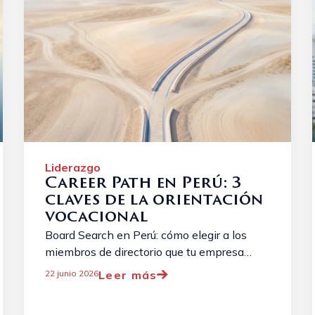
Liderazgo
Career Path en Perú: 3
claves de la orientación
vocacional
Board Search en Perú: cómo elegir a los
miembros de directorio que tu empresa
realmente necesita. 5 claves y criterios de
Leer más
22 junio 2026
selección de directores independientes. ...