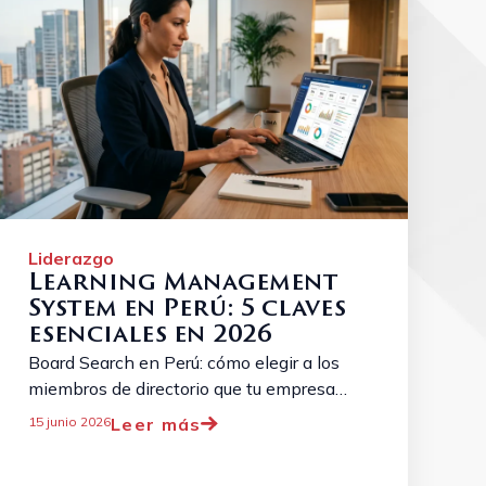
Liderazgo
Learning Management
System en Perú: 5 claves
esenciales en 2026
Board Search en Perú: cómo elegir a los
miembros de directorio que tu empresa
realmente necesita. 5 claves y criterios de
Leer más
15 junio 2026
selección de directores independientes. ...