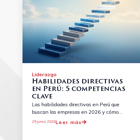
Liderazgo
Habilidades directivas
en Perú: 5 competencias
clave
Las habilidades directivas en Perú que
buscan las empresas en 2026 y cómo
desarrollarlas con el Leadership Program de
Leer más
29 junio 2026
Cornerstone. Conversemos. ...