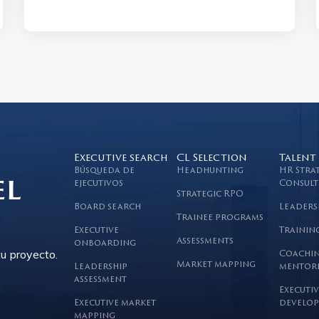
Executive search
CL Selection
Talent
Búsqueda de
Headhunting
HR Stra
el
ejecutivos
Consult
Strategic RPO
Board search
Leaders
Trainee programs
Executive
Trainin
Assessments
onboarding
u proyecto.
Coachin
Market mapping
Leadership
mentor
assessment
Executiv
Executive market
develop
mapping