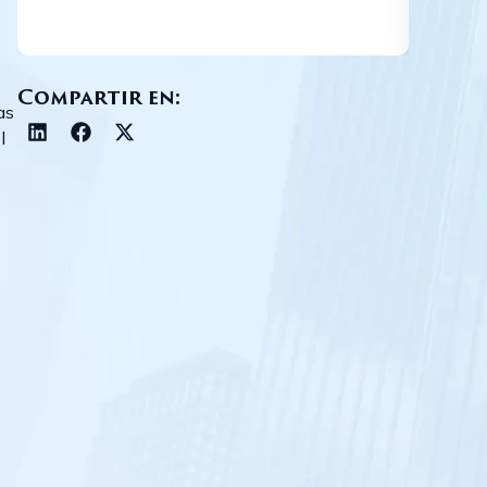
indepe
Compartir en:
as
l
O