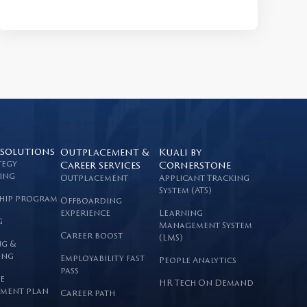
 solutions
Outplacement &
Kuali by
tegy
Career services
Cornerstone
ing
Outplacement
Applicant Tracking
System (ATS)
hip program
Offboarding
experience
Learning
g
Management System
Career boost
(LMS)
g &
ing
Employability fast
People Analytics
pass
e
HR Tech On Demand
ment plan
Career path