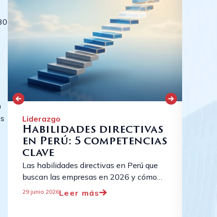
 30
n
os
Liderazgo
Lide
Habilidades directivas
Car
en Perú: 5 competencias
cla
clave
or
vo
Las habilidades directivas en Perú que
buscan las empresas en 2026 y cómo
Board
desarrollarlas con el Leadership Program
miemb
Leer más
29 junio 2026
de Cornerstone. Conversemos. ...
realm
22 juni
de se