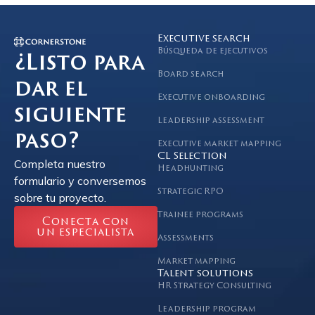
Executive search
Búsqueda de ejecutivos
¿Listo para
Board search
dar el
Executive onboarding
siguiente
Leadership assessment
paso?
Executive market mapping
CL Selection
Completa nuestro
Headhunting
formulario y conversemos
Strategic RPO
sobre tu proyecto.
Trainee programs
Conecta con
un especialista
Assessments
Market mapping
Talent solutions
HR Strategy Consulting
Leadership program