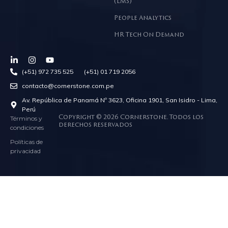
(LMS)
People Analytics
HR Tech On Demand
(+51) 972 735 525 (+51) 01 719 2056
contacto@cornerstone.com.pe
Av. República de Panamá Nº 3623, Oficina 1901, San Isidro - Lima,
Perú
Términos y
Copyright © 2026 Cornerstone. Todos los
derechos reservados
condiciones
Políticas de
privacidad