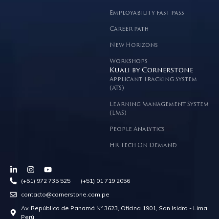
Employability fast pass
Career path
New Horizons
Workshops
Kuali by Cornerstone
Applicant Tracking System
(ATS)
Learning Management System
(LMS)
People Analytics
HR Tech On Demand
(+51) 972 735 525 (+51) 01 719 2056
contacto@cornerstone.com.pe
Av. República de Panamá Nº 3623, Oficina 1901, San Isidro - Lima,
Perú