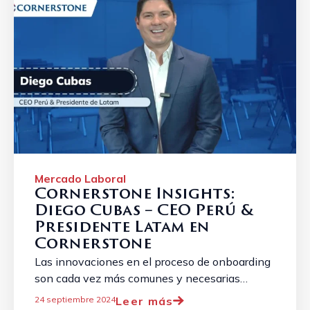
Mercado Laboral
Cornerstone Insights:
Diego Cubas – CEO Perú &
Presidente Latam en
Cornerstone
Las innovaciones en el proceso de onboarding
son cada vez más comunes y necesarias
debido a la evolución constante del panorama
Leer más
24 septiembre 2024