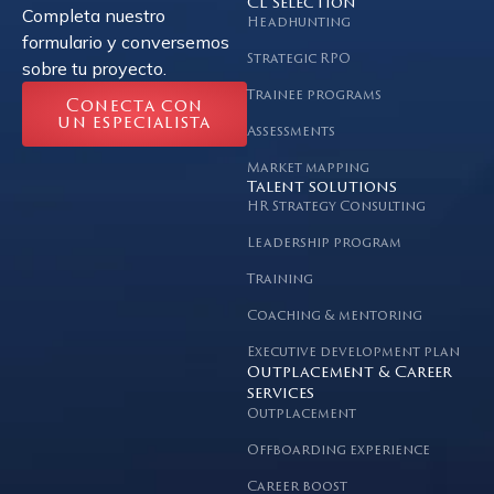
CL Selection
Completa nuestro
Headhunting
formulario y conversemos
Strategic RPO
sobre tu proyecto.
Trainee programs
Conecta con
un especialista
Assessments
Market mapping
Talent solutions
HR Strategy Consulting
Leadership program
Training
Coaching & mentoring
Executive development plan
Outplacement & Career
services
Outplacement
Offboarding experience
Career boost