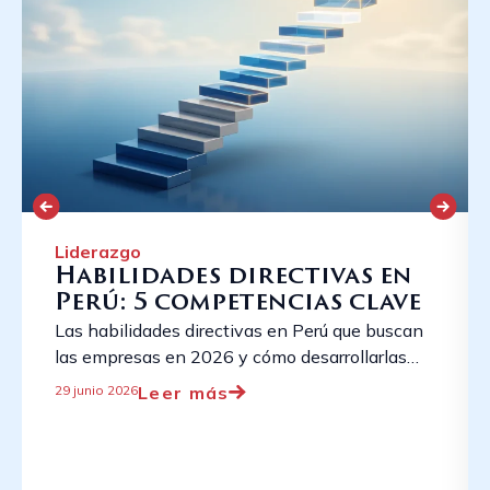
Liderazgo
Habilidades directivas en
Perú: 5 competencias clave
Las habilidades directivas en Perú que buscan
las empresas en 2026 y cómo desarrollarlas
con el Leadership Program de Cornerstone.
Leer más
29 junio 2026
Conversemos. ...