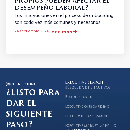
propios pueden afectar el
desempeño laboral?
Las innovaciones en el proceso de onboarding
son cada vez más comunes y necesarias
debido a la evolución constante del panorama
Leer más
24 septiembre 2024
laboral. ...
Executive search
Búsqueda de ejecutivos
¿Listo para
Board search
dar el
Executive onboarding
siguiente
Leadership assessment
paso?
Executive market mapping